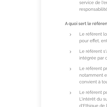
service de l'
responsabilité
A quoi sert le référen
Le référent l
pour effet, en
Le référent s
intégrée par 
Le référent p
notamment en 
convient à to
Le référent p
L'intérêt du s
d'Ethique de l