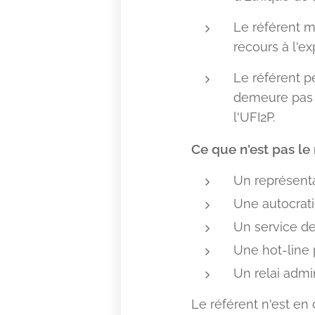
Le référent m
recours à l'ex
Le référent p
demeure pas m
l'UFI2P.
Ce que n'est pas le 
Un représenta
Une autocrat
Un service de
Une hot-line 
Un relai admini
Le référent n'est en 