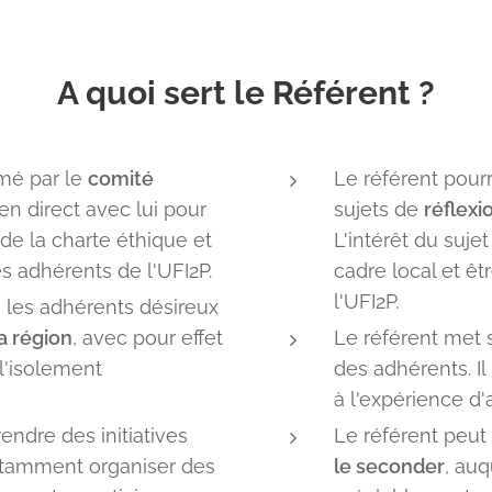
A quoi sert le Référent ?
mé par le
comité
Le référent pourr
ien direct avec lui pour
sujets de
réflexi
 de la charte éthique et
L'intérêt du suje
s adhérents de l'UFI2P.
cadre local et ê
l'UFI2P.
e les adhérents désireux
a région
, avec pour effet
Le référent met
 l'isolement
des adhérents. Il
à l'expérience d'
endre des initiatives
Le référent peut 
otamment organiser des
le seconder
, auq