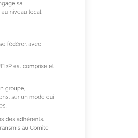
engage sa
n au niveau local.
se fédérer, avec
UFI2P est comprise et
on groupe,
ens, sur un mode qui
es.
rès des adhérents.
s transmis au Comité