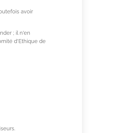
outefois avoir
der ; il n'en
omité d'Ethique de
iseurs.