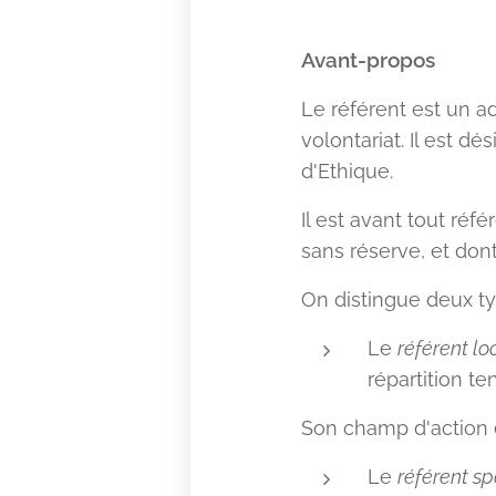
Avant-propos
Le référent est un ad
volontariat. Il est 
d'Ethique.
Il est avant tout réf
sans réserve, et don
On distingue deux ty
Le
référent lo
répartition t
Son champ d'action e
Le
référent sp